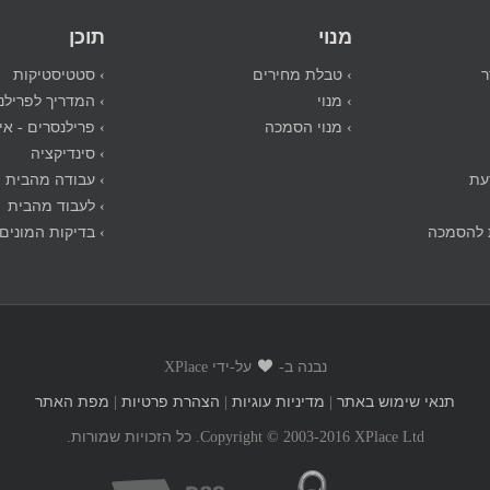
מנוי
תוכן
ר
› טבלת מחירים
› סטטיסטיקות
› מנוי
› המדריך לפרילנ
› מנוי הסמכה
› פרילנסרים - אי
› סינדיקציה
עת
› עבודה מהבית
› לעבוד מהבית
 להסמכה
› בדיקות המונים
נבנה ב-
על-ידי XPlace
תנאי שימוש באתר
|
מדיניות עוגיות
|
הצהרת פרטיות
|
מפת האתר
Copyright © 2003-2016 XPlace Ltd. כל הזכויות שמורות.