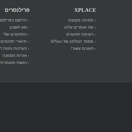
XPLACE
פרילנסרים
› תמיכה מקוונת
› הירשם כפרילנס
› מה אומרים עלינו
› סוג חשבון
› רשימת תחומים
› התחומים שלי
› מספר הטלפון של XPlace
› תיאורי תחומים
› חוגגים עשור!
› הערכות וחוות ד
› אודות הסמכה
› הגשת מועמדות