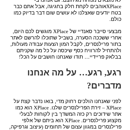
XPlaceאוהבים לקחת חלק בחגיגה, אבל אתם כבר
בטח יודעים שאצלנו לא עושים שום דבר בדיוק כמו
כולם.
מבצעי סייבר סאנדיי של XPlace מוגשים לכם היום,
אחרי ששככה הסערה, בשביל שתוכלו להרשם לאתר
בתור פרילנסרים, לקבל המון הצעות עבודה מעולות,
ולהתחיל להרוויח כסף שיכסה על כל מה שקניתם
בבלאק פריידיי… תודו שאנחנו חושבים על הכל!
רגע, רגע… על מה אנחנו
מדברים?
לפני שאנחנו הולכים רחוק מדי, בואו נדבר קצת על
XPlace – זירת הפרילנסרים שלנו. XPlace הוא כמו
אתר שידוכים רק כזה המשדך בין לקוחות לבעלי
מקצוע פרילנסרים. XPlace הוא ביתם של אלפי
פרילנסרים במגוון עצום של תחומים (עיצוב וגרפיקה,