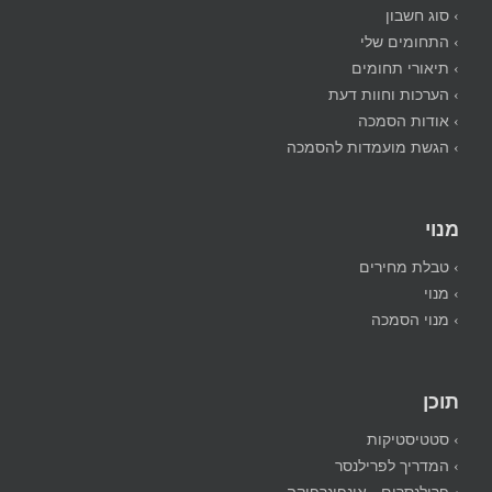
› סוג חשבון
› התחומים שלי
› תיאורי תחומים
› הערכות וחוות דעת
› אודות הסמכה
› הגשת מועמדות להסמכה
מנוי
› טבלת מחירים
› מנוי
› מנוי הסמכה
תוכן
› סטטיסטיקות
› המדריך לפרילנסר
› פרילנסרים - אינפוגרפיקה