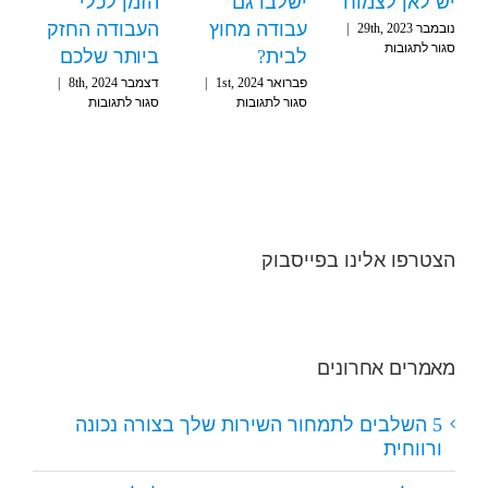
יש לאן לצמוח
ישלבו גם
הזמן לכלי
עבודה מחוץ
העבודה החזק
נובמבר 29th, 2023
|
על
סגור לתגובות
לבית?
ביותר שלכם
פרילנסרים
פברואר 1st, 2024
|
דצמבר 8th, 2024
|
בימי
על
על
סגור לתגובות
סגור לתגובות
מלחמה
למה
ניהול
–
חשוב
זמן
יש
שפרילנסרים
חכם:
לאן
ישלבו
כך
לצמוח
גם
תהפכו
עבודה
את
מחוץ
הזמן
הצטרפו אלינו בפייסבוק
לבית?
לכלי
העבודה
החזק
ביותר
שלכם
מאמרים אחרונים
5 השלבים לתמחור השירות שלך בצורה נכונה
ורווחית