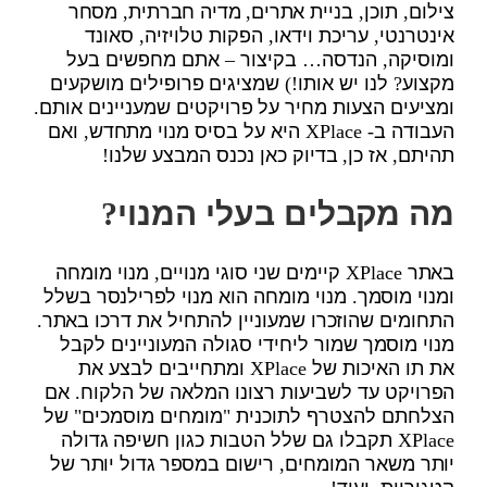
צילום, תוכן, בניית אתרים, מדיה חברתית, מסחר
אינטרנטי, עריכת וידאו, הפקות טלויזיה, סאונד
ומוסיקה, הנדסה… בקיצור – אתם מחפשים בעל
מקצוע? לנו יש אותו!) שמציגים פרופילים מושקעים
ומציעים הצעות מחיר על פרויקטים שמעניינים אותם.
העבודה ב- XPlace היא על בסיס מנוי מתחדש, ואם
תהיתם, אז כן, בדיוק כאן נכנס המבצע שלנו!
מה מקבלים בעלי המנוי?
באתר XPlace קיימים שני סוגי מנויים, מנוי מומחה
ומנוי מוסמך. מנוי מומחה הוא מנוי לפרילנסר בשלל
התחומים שהוזכרו שמעוניין להתחיל את דרכו באתר.
מנוי מוסמך שמור ליחידי סגולה המעוניינים לקבל
את תו האיכות של XPlace ומתחייבים לבצע את
הפרויקט עד לשביעות רצונו המלאה של הלקוח. אם
הצלחתם להצטרף לתוכנית "מומחים מוסמכים" של
XPlace תקבלו גם שלל הטבות כגון חשיפה גדולה
יותר משאר המומחים, רישום במספר גדול יותר של