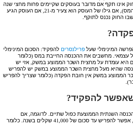
וק אינו תקף אם מדובר בעוסקים שקיימים פחות מחצי שנה
(הם לא מחויבים להפריש פנסיה בסוף שנת המס), אם גילו של העוסק הוא צעיר מ-21, אם העוסק הגיע
פקדה
?
הפרשה המינימלי שעל
פרילנסרים
להפקיד: הסכום המינימלי
עצמאי. מחשבים את ההכנסה החייבת במס (כלומר
ם היא עומדת על מחצית השכר הממוצע במשק, אזי יש
. עבור הכנסה שהיא מעל מחצית השכר הממוצע במשק יש להפריש
 לשכר הממוצע במשק אין חובת הפקדה (כלומר שצריך להפריש
).
שאפשר להפקיד
?
20.5 אחוזים מתוך ההכנסה השנתית הממוצעת כפול שתיים. לדוגמה, אם
ההכנסה השנתית עומדת על 100,000 שקלים, אפשר להפריש עד סכום של 41,000 שקלים בשנה. כלומר