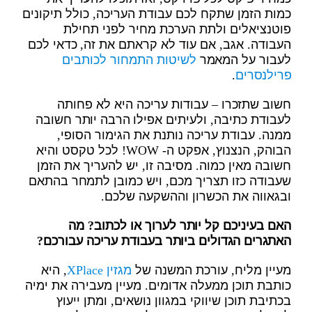
כמות הזמן שתקח לכם עבודת העריכה, כולל תיקונים
פוטנציאלים ולתת הערכת מחיר לפני תחילת
העבודה. אגב, אם עוד לא קראתם את זה, כדאי לכם
לעבור על המאמר
לשיטות התמחור לכותבים
פרילנסרים
.
חשוב שתזכרו – עבודות עריכה היא לא פחותה
לעבודת כתיבה, ולעיתים אפילו הרבה יותר חשובה
ממנה. עבודת עריכה נותנת את הגימור הסופי,
הבוהק, הנצנוץ, אפקט ה- WOW! לכל טקסט והיא
חשובה מאין כמוה. מסיבה זו, יש להעריך את הזמן
שעבודה כזו תצריך מכם, ויש כמובן לתמחר בהתאם
ובגאווה את הכשרון וההשקעה שלכם.
האם בעיניכם קל יותר לערוך או לכתוב? מה
האתגרים הגדולים ביותר בעבודת עריכה עבורכם?
מעיין מליח, עורכת המשנה של
מגזין XPlace
, היא
כותבת תוכן ממעלה אדומים. מעיין מעבירה את ימיה
בכתיבת תוכן שיווקי במגוון נושאים, ומתן ייעוץ