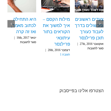
חיים בפיג'מה
צעדים ראשונים
מילות הקסם –
היא ה
 למה עבודה
ומכשולים בדרך
איך למשוך את
לכתוב
הבית בהזנת
לעבוד כעורך
הקוראים בתור
ואז זה
תונים היא
תוכן פרילנסר
עיתונאי
ינואר 16th, 2017
סגור לתגו
דבר הכי טוב
פרילנסר
אוקטובר 27th, 2016
|
על
סגור לתגובות
קרה לכם
דצמבר 20th, 2016
|
צעדים
תגובה 1
קטובר 25th, 2016
|
ראשונים
2 Comment
ומכשולים
בדרך
לעבוד
כעורך
תוכן
פרילנסר
הצטרפו אלינו בפייסבוק