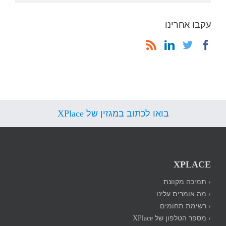
עקבו אחרינו
בואו לכתוב במגזין של XPlace
XPLACE
› תמיכה מקוונת
› מה אומרים עלינו
› רשימת תחומים