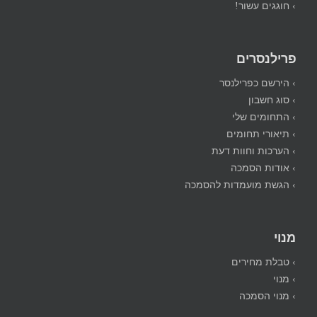
› מספר הטלפון של XPlace
› חוגגים עשור!
פרילנסרים
› הירשם כפרילנסר
› סוג חשבון
› התחומים שלי
› תיאורי תחומים
› הערכות וחוות דעת
› אודות הסמכה
› הגשת מועמדות להסמכה
מנוי
› טבלת מחירים
› מנוי
› מנוי הסמכה