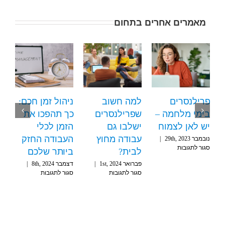
מאמרים אחרים בתחום
פרילנסרים
למה חשוב
ניהול זמן חכם:
בימי מלחמה –
שפרילנסרים
כך תהפכו את
יש לאן לצמוח
ישלבו גם
הזמן לכלי
עבודה מחוץ
העבודה החזק
נובמבר 29th, 2023
|
על
סגור לתגובות
לבית?
ביותר שלכם
פרילנסרים
פברואר 1st, 2024
|
דצמבר 8th, 2024
|
בימי
על
על
סגור לתגובות
סגור לתגובות
מלחמה
למה
ניהול
–
חשוב
זמן
יש
שפרילנסרים
חכם:
לאן
ישלבו
כך
לצמוח
גם
תהפכו