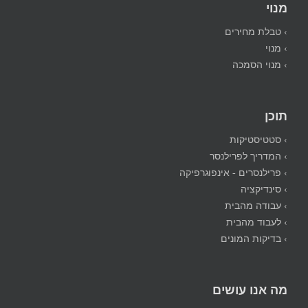
מנוי
› טבלת מחירים
› מנוי
› מנוי הסמכה
תוכן
› סטטיסטיקות
› המדריך לפרילנסר
› פרילנסרים - אינפוגרפיקה
› סינדיקציה
› עבודה מהבית
› לעבוד מהבית
› בדיקות המונים
מה אנו עושים