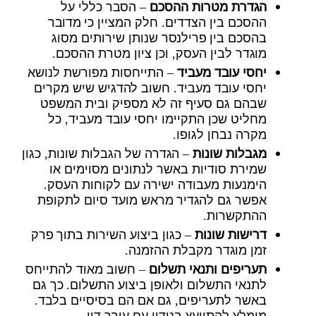
הגדרת מטרות ההסכם
– הסבר כללי על
ההסכם בין הצדדים. חלק המציין כי מדובר
בהסכם בין פרילנסר שנותן שירותים מסוג
מוגדר לבין העסק, וכן ציון מטרת ההסכם.
יחסי עובד מעביד
– התייחסות מפורשת לנושא
יחסי עובד מעביד. חשוב להדגיש שיש מקרים
שבהם גם סעיף זה לא מספיק ובית המשפט
מחליט שכן התקיימו יחסי עובד מעביד, כל
מקרה נבחן לגופו.
מגבלות שונות
– הגדרה של הגבלות שונות, כגון
שמירת סודיות באשר לנתונים מסוימים או
הימנעות מעבודה ישירה עם לקוחות העסק.
אפשר גם להגדיר מראש מועד סיום לתקופת
ההתקשרות.
דרישות שונות
– כגון ביצוע השירות בתוך פרק
זמן מוגדר מקבלת ההזמנה.
תעריפים ותנאי תשלום
– חשוב מאוד להתייחס
לתנאי התשלום ולאופן ביצוע התשלום. כך גם
באשר לתעריפים, גם אם הם בסיסיים בלבד.
מומלץ להתייעץ בנידון עם עורך דין.