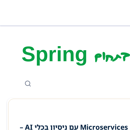
ם Spring
דרוש /ה פרילנסר /ית לפיתוח Java בסביבת Microservices עם ניסיון בכלי AI –