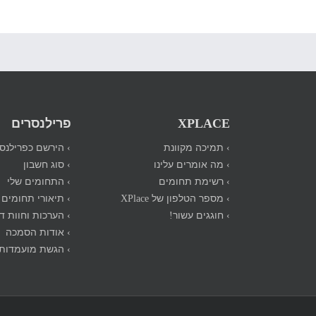
XPLACE
פרילנסרים
› תמיכה מקוונת
› הירשם כפרילנס
› מה אומרים עלינו
› סוג חשבון
› רשימת תחומים
› התחומים שלי
› מספר הטלפון של XPlace
› תיאורי תחומים
› חוגגים עשור!
› הערכות וחוות ד
› אודות הסמכה
› הגשת מועמדות