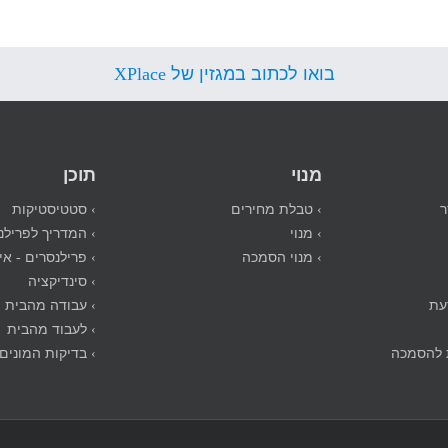
בואו לכתוב במגזין של XPlace
מנוי
תוכן
ר
› טבלת מחירים
› סטטיסטיקות
› מנוי
› המדריך לפרילנ
› מנוי הסמכה
› פרילנסרים - אי
› סינדיקציה
עת
› עבודה מהבית
› לעבוד מהבית
 להסמכה
› בדיקות המונים