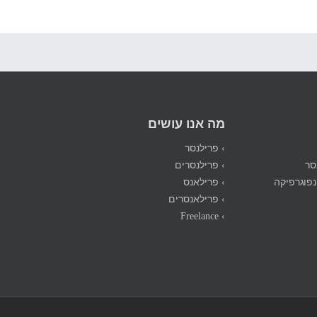
מה אנו עושים
› פרילנסר
סר
› פרילנסרים
נפוגרפיקה
› פרילאנס
› פרילאנסרים
› Freelance