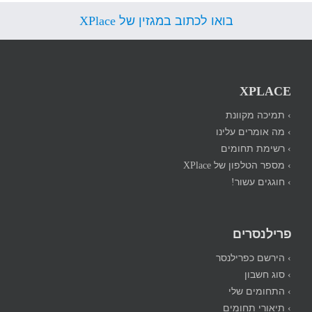
בואו לכתוב במגזין של XPlace
XPLACE
› תמיכה מקוונת
› מה אומרים עלינו
› רשימת תחומים
› מספר הטלפון של XPlace
› חוגגים עשור!
פרילנסרים
› הירשם כפרילנסר
› סוג חשבון
› התחומים שלי
› תיאורי תחומים