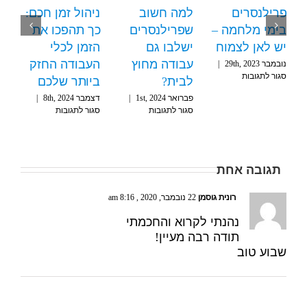
הגדלת תקרת
פרילנסרים
למה חשוב
ני
עוסק פטור
בימי מלחמה –
שפרילנסרים
כך
יש לאן לצמוח
ישלבו גם
הז
אוגוסט 15th, 2023
|
על
סגור לתגובות
עבודה מחוץ
הע
נובמבר 29th, 2023
|
הגדלת
על
סגור לתגובות
לבית?
בי
תקרת
פרילנסרים
עוסק
פברואר 1st, 2024
|
דצמבר
בימי
פטור
על
סגור לתגובות
סגו
מלחמה
למה
–
חשוב
יש
שפרילנסרים
לאן
ישלבו
לצמוח
תגובה אחת
גם
עבודה
מחוץ
רונית גוסמן
22 נובמבר, 2020 , 8:16 am
לבית?
נהנתי לקרוא והחכמתי
תודה רבה מעיין!
שבוע טוב