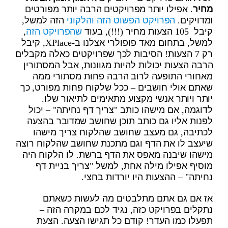
מחיר
. אפילו יותר מפרויקטים הרבה יותר מפורטים
ומדויקים.
הפרויקט הפשוט הזה והלקוני
הזה למשל,
קיבל 105 הצעות מחיר (!!!), בעוד
שהפרויקט הזה
,
למשל, בתחום מאד פופולרי אצלנו ב-XPlace, קיבל
רק 7 הצעות! הסיבות לכך שפרויקטים כאלה מקבלים
הרבה הצעות יכולות להיות מגוונות, אבל המסתורין
מאחורי התופעה לרוב הרבה פחות מסתורי ממה
שאתם אולי חושבים – ככל שלקוח פחות מפורט, כך
יותר ויותר אנשי מקצוע מתאימים לתיאור שלו.
לדוגמה, אם מישהו כותב "צריך דף נחיתה" – יכול
לפנות אליו גם כותב תוכן שחושב שמדובר בהצעה
לכתיבה, גם מעצב שחושב שהלקוח צריך מישהו
שיעצב לו את הדף וגם מתכנת שחושב שהלקוח רוצה
מישהו שיבנה מאפס את הדף ברשת. לו הלקוח היה
מוסיף אפילו מילה אחת, למשל "צריך בניית דף
נחיתה" – ההצעות היו יורדות בחצי.
אז אם גם אתם מתלבטים מה לעשות כשאתם
נתקלים בפרויקט כזה, נגיד לכם במקרה הזה –
תפעלו כמו העדר! קודם כל תגישו הצעה. הצעת