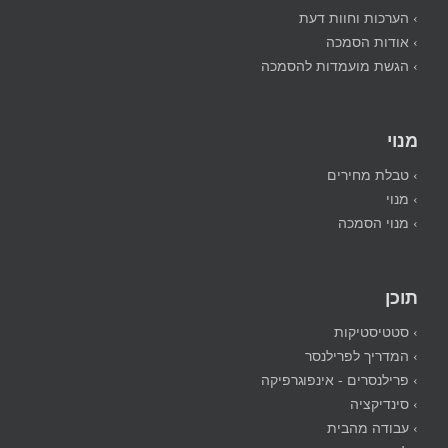
› הערכות וחוות דעת
› אודות הסמכה
› הגשת מועמדות להסמכה
מנוי
› טבלת מחירים
› מנוי
› מנוי הסמכה
תוכן
› סטטיסטיקות
› המדריך לפרילנסר
› פרילנסרים - אינפוגרפיקה
› סינדיקציה
› עבודה מהבית