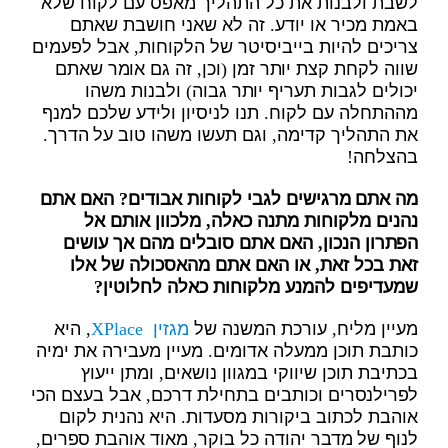
לשבת ולבנות את כל התהליך מאפס עם לקוח שלא
באמת מכיר או יודע. זה לא שאני חושבת שאתם
צריכים להיות בייביסיטר של הלקוחות, אבל לפעמים
שווה לקחת קצת יותר זמן (וכן, זה גם אומר שאתם
יכולים לגבות תעריף יותר גבוה) ולבנות משהו
מההתחלה עם לקוח. תנו לניסיון ולידע שלכם למנף
את התהליך קדימה, וגם תעשו משהו טוב על הדרך.
בהצלחה!
מה אתם מרגישים לגבי לקוחות אבודים? האם אתם
נהנים מלקוחות מתנה כאלה, מלכוון אותם אל
הפתרון הנכון, האם אתם סובלים מהם אך עושים
זאת בכל זאת, או האם אתם מהאסכולה של אלו
שמעדיפים להמנע מלקוחות כאלה לחלוטין?
מעיין מליח, עורכת המשנה של
מגזין XPlace
, היא
כותבת תוכן ממעלה אדומים. מעיין מעבירה את ימיה
בכתיבת תוכן שיווקי במגוון נושאים, ומתן ייעוץ
לפרילנסרים וכותבים בתחילת דרכם, אבל בעצם הכי
אוהבת לכתוב ביקורות מסעדות. היא נהנית לקום
לנוף של מדבר יהודה כל בוקר, מאוד אוהבת ספרים,