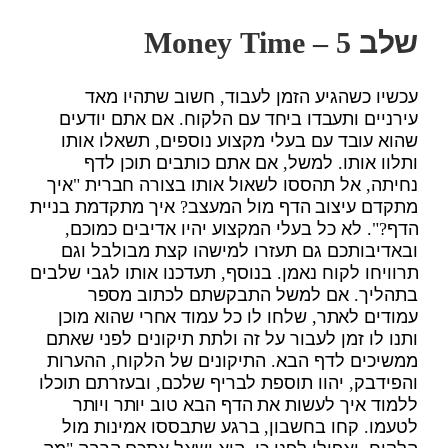
שלב 5 –
Money Time
עכשיו כשהגיע הזמן לעבוד, חשוב שתהיו מאד
עירניים ותעבדו ביחד עם הלקוח. אם אתם יודעים
שהוא עובד עם בעלי מקצוע נוספים, תשאלו אותו
ותלוו אותו. למשל, אם אתם כותבים תוכן לדף
נחיתה, אל תהססו לשאול אותו בצורה חברית "איך
מתקדם עיצוב הדף מול המעצב? איך מתקדמת בניית
הדף?". לא כל בעלי המקצוע יהיו אדיבים כמוכם,
ובאדיבותכם גם תעזרו למישהו קצת מבולבל וגם
תרוויחו לקוח נאמן. בנוסף, תעדכנו אותו לגבי שלבים
בתהליך. אם למשל התבקשתם לכתוב מספר
עמודים לאתר, שלחו לו כל עמוד אחרי שהוא מוכן
ותנו לו זמן לעבור על זה ולתת תיקונים לפני שאתם
ממשיכים לדף הבא. התיקונים של הלקוח, ההערות
והפידבק, יהוו תוספת לבריף שלכם, ובעזרתם תוכלו
ללמוד איך לעשות את הדף הבא טוב יותר ויותר
לטעמו. קחו בחשבון, ברגע שתבססו אמינות מול
הלקוח, ואפילו לפני כן, הוא ישאל אתכם הרבה "מה