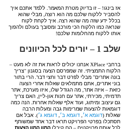
אז בינגו! – זו בדיוק מטרת המאמר. ללמד אתכם איך
להסביר ללקוח שלכם מה הוא רוצה, מבלי שהוא
בכלל ידע שזה מה שהוא רצה. איך לקחת לקוח
שנראה כמו הלקוח הכי מורכב ומסובך בעולם ולהפוך
אותו ללקוח מהחלומות שלכם!
שלב 1 – יורים לכל הכיוונים
ברחבי XPlace אנחנו יכולים לראות את זה לא מעט –
הלקוח התמציתי. זה שמפרסם הצעה בסגנון "צריך
בונה אתרים" מבלי לפרט דבר וחצי דבר. הרי בתור
בוני אתרים, אתם מתמלאים שאלות אחרי הצעה
כזאת – איזה אתר, מה הגודל שלו, איזו מערכת, אתר
תדמיתי, מכירתי, אתר עם חנות און-ליין, האם צריך
גם עיצוב ומיתוג, ועוד אלף שאלות אחרות. הנה כמה
דוגמאות להצעות שמרימות גבה ומעלות הרבה
שאלות (
דוגמא א׳
,
דוגמא ב׳
,
דוגמא ג׳
). אבל אם
תסתכלו בפרטי הפרויקט תראו דבר אחד שמשותף
לכל אותם פרויקטים – הם קיבלו
המון המון הצעות