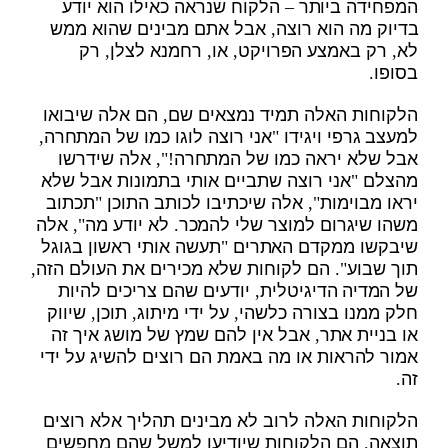
המפחידה ביותר – הלקוח שנראה כאילו הוא יודע
בדיוק מה הוא רוצה, אבל אתם מבינים שהוא ממש
לא, רק באמצע הפרויקט, או, רחמנא לצלן, רק
בסופו.
הלקוחות האלה תמיד נמצאים שם, הם אלה שיבואו
למעצב גרפי ויגידו "אני רוצה לוגו כמו של המתחרה,
אבל שלא יראה כמו של המתחרה!", אלה שידרשו
מהצלם "אני רוצה שתביים אותי בתמונות אבל שלא
יראו מבוימות", אלה שיכתיבו לכותב התוכן "תכתוב
משהו שיגרום למוצר שלי להמכר. לא יודע מה", אלה
שיבקשו ממקדם האתרים "תעשה אותי ראשון בגוגל
תוך שבוע". הם לקוחות שלא מכירים את העולם הזה,
של המדיה הדיגיטלית, יודעים שהם צריכים להיות
חלק ממנו בצורה כלשהי, על ידי מיתוג, תוכן, שיווק
או בניית אתר, אבל אין להם שמץ של מושג איך זה
אמור להראות או מה באמת הם רוצים להשיג על ידי
זה.
הלקוחות האלה לרוב לא מבינים תהליך אלא רוצים
תוצאה. הם הלקוחות שיודיעו למשל שהם מחפשים