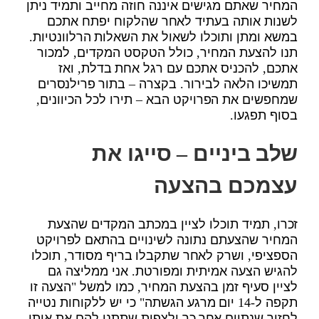
המחיר שאתם מגישים איננה חוזה מחייב ותמיד ניתן
לשנות אותה בעתיד לאחר שהלקוח יפתח אתכם
במשא ומתן ותוכלו לשאול את השאלות הרלוונטיות.
תנו להצעת המחיר, כולל הטקסט המקדים, למכור
אתכם, להכניס אתכם עם רגל אחת בדלת, ואז
תמשיכו הלאה לבירור. בקצרה – בתור פרילנסרים
שמחפשים את הפרויקט הבא – תירו לכל הכיוונים,
בסוף תפגעו.
שלב ביניים – סייגו את
עצמכם בהצעה
זכרו, תמיד תוכלו לציין במכתב המקדים שהצעת
המחיר שהצעתם נתונה לשינויים בהתאם לפרויקט
הספציפי, ושרק לאחר שתקבלו בריף מסודר, תוכלו
להגיש הצעה אמיתית ומפורטת. אני ממליצה גם
לציין סעיף זמן בהצעת המחיר, כמו למשל "הצעה זו
תקפה ל-14 יום מרגע הגשתה" כי יש ללקוחות נטייה
לחזור שנתיים אחר כך ולצפות שתתנו להם את אותו