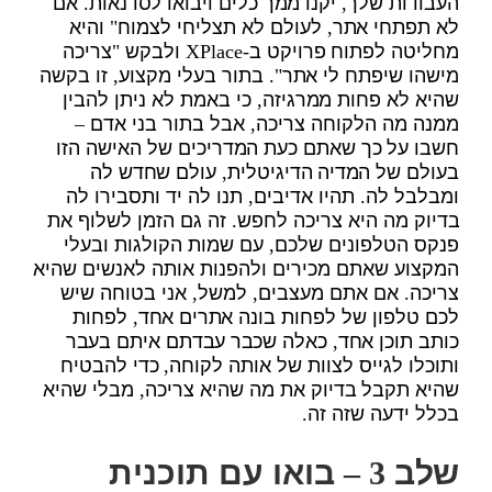
העבודות שלך, יקנו ממך כלים ויבואו לסדנאות. אם
לא תפתחי אתר, לעולם לא תצליחי לצמוח" והיא
מחליטה לפתוח פרויקט ב-XPlace ולבקש "צריכה
מישהו שיפתח לי אתר". בתור בעלי מקצוע, זו בקשה
שהיא לא פחות ממרגיזה, כי באמת לא ניתן להבין
ממנה מה הלקוחה צריכה, אבל בתור בני אדם –
חשבו על כך שאתם כעת המדריכים של האישה הזו
בעולם של המדיה הדיגיטלית, עולם שחדש לה
ומבלבל לה. תהיו אדיבים, תנו לה יד ותסבירו לה
בדיוק מה היא צריכה לחפש. זה גם הזמן לשלוף את
פנקס הטלפונים שלכם, עם שמות הקולגות ובעלי
המקצוע שאתם מכירים ולהפנות אותה לאנשים שהיא
צריכה. אם אתם מעצבים, למשל, אני בטוחה שיש
לכם טלפון של לפחות בונה אתרים אחד, לפחות
כותב תוכן אחד, כאלה שכבר עבדתם איתם בעבר
ותוכלו לגייס לצוות של אותה לקוחה, כדי להבטיח
שהיא תקבל בדיוק את מה שהיא צריכה, מבלי שהיא
בכלל ידעה שזה זה.
שלב 3 – בואו עם תוכנית