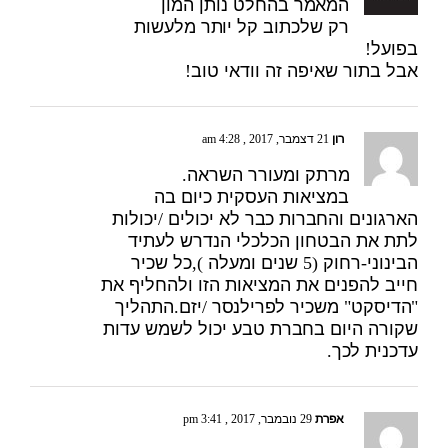
המאמר בהחלט נותן המון
רק שלכתוב קל יותר מלעשות
בפועל!
אבל בתור שאיפה זה וודאי טוב!
רון
21 דצמבר, 2017 , 4:28 am
מרתק ומעורר השראה.
במציאות העסקית כיום בה
הארגונים והחברות כבר לא יכולים /יכולות
לתת את הבטחון הכלכלי הנדרש לעתיד
הבינוני-רחוק (5 שנים ומעלה ),כל שכיר
חייב להפנים את המציאות הזו ולהחליף את
"הדיסקט" משכיר לפרילנסר /יזם.התהליך
שקורה היום בחברת טבע יכול לשמש עדות
עדכנית לכך.
אפרת
29 נובמבר, 2017 , 3:41 pm