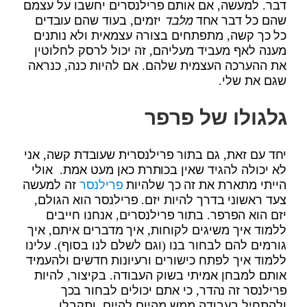
דבר. למעשה, אם אותם פרילנסרים יחשבו על עצמם
שהם כל דבר אחד
מלבד
יזמים, בעוד שהם עובדים
כל כך קשה, מתפתחים בצורה עצמאית ולא נותנים
מענה לאף מעביד מעליהם, זה יכול לרסק לחלוטין
את ההערכה העצמית שלהם. אם להיות כנה, כנראה
שגם את שלי.
גלגולו של פרפר
יחד עם זאת, גם בתור פרילנסרית שעובדת קשה, אני
לא יכולה להגיד שאין בכותרת כאן מעט אמת. אולי
הייתי מתארת את זה כך שלהיות
פרילנסר
זה למעשה
צעד ראשוני בדרך להיות יזם. פרילנסר הוא הגולם,
יזם הוא הפרפר. בתור פרילנסרים, אנחנו חייבים
ללמוד איך משיגים לקוחות, איך מדברים איתם, איך
גורמים להם לבחור בנו (וגם לשלם לנו בסוף). עלינו
ללמוד איך לפתח כישורים ורעיונות חדשים ולהעמיד
אותם למבחן אמיתי בשוק העבודה. בקיצור, להיות
פרילנסר זה נהדר, כי אתם יכולים לבחור בכך
ולהתחיל בעבודה ממש מהיום להיום, ותקבלו