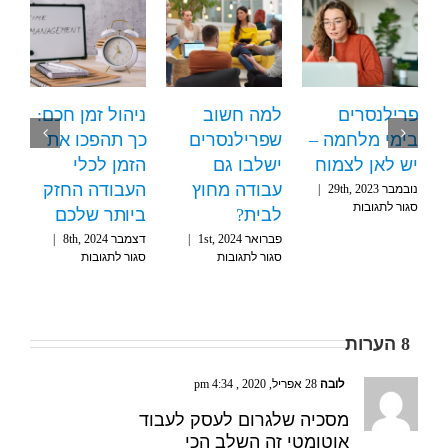
דלת תקרת
פרילנסרים
למה חשוב
ניהול ז
סק פטור
בימי מלחמה –
שפרילנסרים
כך תהפ
יש לאן לצמוח
ישלבו גם
הזמן לכ
 15th, 2023
|
על
ר לתגובות
עבודה מחוץ
העבודה
נובמבר 29th, 2023
|
הגדלת
על
סגור לתגובות
לבית?
ביותר 
תקרת
פרילנסרים
עוסק
פברואר 1st, 2024
|
דצמבר 8th, 2024
בימי
פטור
על
סגור לתגובות
סגור לתגוב
מלחמה
למה
–
חשוב
יש
שפרילנסרים
לאן
ישלבו
לצמוח
8 הערות
גם
עבודה
מחוץ
לובה
28 אפריל, 2020 , 4:34 pm
לבית?
מסכיה שלגרום לעסק לעבוד
אוטומטי זה השלב הכי