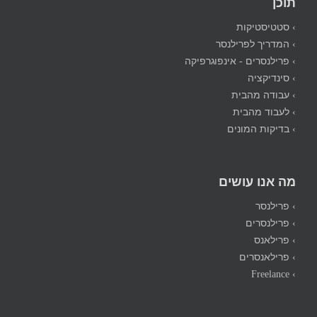
תוכן
› סטטיסטיקות
› המדריך לפרילנסר
› פרילנסרים - אינפוגרפיקה
› סינדיקציה
› עבודה מהבית
› לעבוד מהבית
› בדיקות המונים
מה אנו עושים
› פרילנסר
› פרילנסרים
› פרילאנס
› פרילאנסרים
› Freelance