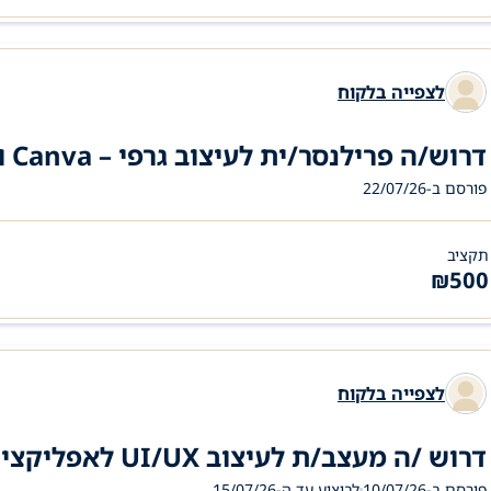
לצפייה בלקוח
דרוש/ה פרילנסר/ית לעיצוב גרפי – Canva ו-Adobe Illustrator
פורסם ב-22/07/26
תקציב
₪
500
לצפייה בלקוח
דרוש /ה מעצב/ת לעיצוב UI/UX לאפליקציית מובייל ב-Figma
פורסם ב-10/07/26
לביצוע עד ה-
15/07/26